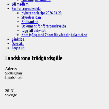
Bli medlem
För förtroendevalda
Nyheter och tips 2026-03-20
Styrelsesidan
Bildbanken
Dokument för förtroendevalda
Lägg till aktivitet
Kom igång med Zoom för våra digitala möten
Länktips
Översikt
Logga ut
Landskrona trädgårdsgille
Adress
Slottsgatan
Landskrona
26131
Sverige