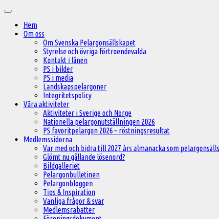
Hoppa
Huvudmeny
till
Hem
innehåll
Om oss
Om Svenska Pelargonsällskapet
Styrelse och övriga förtroendevalda
Kontakt i länen
PS i bilder
PS i media
Landskapspelargoner
Integritetspolicy
Våra aktiviteter
Aktiviteter i Sverige och Norge
Nationella pelargonutställningen 2026
PS favoritpelargon 2026 – röstningsresultat
Medlemssidorna
Var med och bidra till 2027 års almanacka som pelargonsälls
Glömt nu gällande lösenord?
Bildgalleriet
Pelargonbulletinen
Pelargonbloggen
Tips & Inspiration
Vanliga frågor & svar
Medlemsrabatter
Föreningsdokument