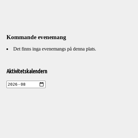
Kommande evenemang
Det finns inga evenemangs på denna plats.
Välkommen
till
Aktivitetskalendern
Pelargonsällskapets
aktiviteter