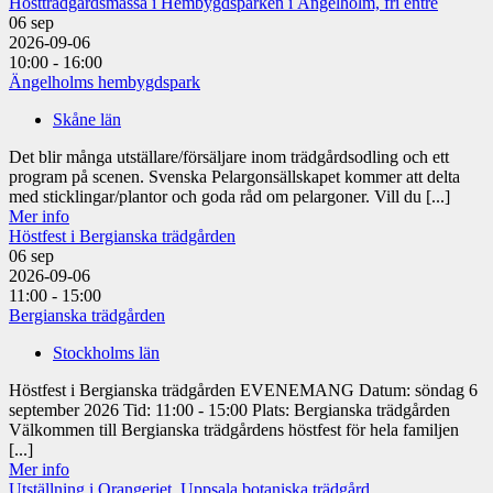
Höstträdgårdsmässa i Hembygdsparken i Ängelholm, fri entré
06
sep
2026-09-06
10:00 - 16:00
Ängelholms hembygdspark
Skåne län
Det blir många utställare/försäljare inom trädgårdsodling och ett
program på scenen. Svenska Pelargonsällskapet kommer att delta
med sticklingar/plantor och goda råd om pelargoner. Vill du [...]
Mer info
Höstfest i Bergianska trädgården
06
sep
2026-09-06
11:00 - 15:00
Bergianska trädgården
Stockholms län
Höstfest i Bergianska trädgården EVENEMANG Datum: söndag 6
september 2026 Tid: 11:00 - 15:00 Plats: Bergianska trädgården
Välkommen till Bergianska trädgårdens höstfest för hela familjen
[...]
Mer info
Utställning i Orangeriet, Uppsala botaniska trädgård