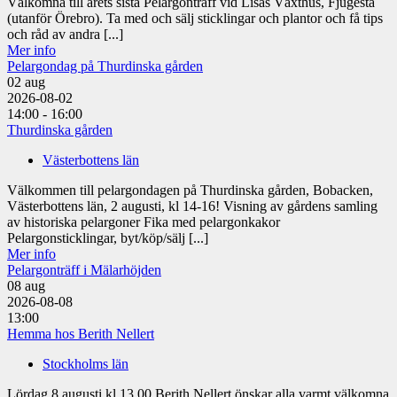
Välkomna till årets sista Pelargonträff vid Lisas Växthus, Fjugesta
(utanför Örebro). Ta med och sälj sticklingar och plantor och få tips
och råd av andra [...]
Mer info
Pelargondag på Thurdinska gården
02
aug
2026-08-02
14:00 - 16:00
Thurdinska gården
Västerbottens län
Välkommen till pelargondagen på Thurdinska gården, Bobacken,
Västerbottens län, 2 augusti, kl 14-16! Visning av gårdens samling
av historiska pelargoner Fika med pelargonkakor
Pelargonsticklingar, byt/köp/sälj [...]
Mer info
Pelargonträff i Mälarhöjden
08
aug
2026-08-08
13:00
Hemma hos Berith Nellert
Stockholms län
Lördag 8 augusti kl.13.00 Berith Nellert önskar alla varmt välkomna