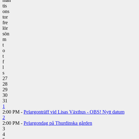
mån
tis
ons
tor
fre
lör
sön
m
t
o
t
f
l
s
27
28
29
30
31
1
2:00 PM -
Pelargonträff vid Lisas Växthus - OBS! Nytt datum
2
2:00 PM -
Pelargondag på Thurdinska gården
3
4