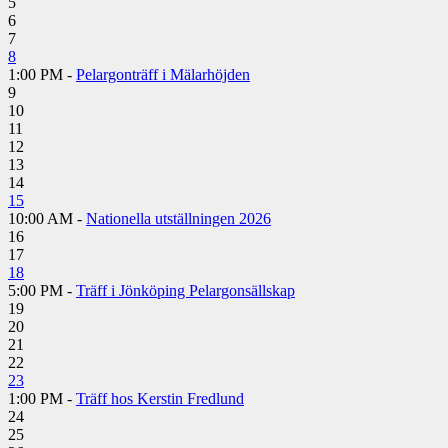
5
6
7
8
1:00 PM -
Pelargonträff i Mälarhöjden
9
10
11
12
13
14
15
10:00 AM -
Nationella utställningen 2026
16
17
18
5:00 PM -
Träff i Jönköping Pelargonsällskap
19
20
21
22
23
1:00 PM -
Träff hos Kerstin Fredlund
24
25