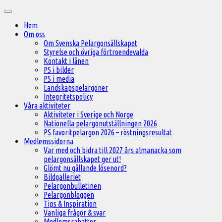
Hoppa
Huvudmeny
till
Hem
innehåll
Om oss
Om Svenska Pelargonsällskapet
Styrelse och övriga förtroendevalda
Kontakt i länen
PS i bilder
PS i media
Landskapspelargoner
Integritetspolicy
Våra aktiviteter
Aktiviteter i Sverige och Norge
Nationella pelargonutställningen 2026
PS favoritpelargon 2026 – röstningsresultat
Medlemssidorna
Var med och bidra till 2027 års almanacka som
pelargonsällskapet ger ut!
Glömt nu gällande lösenord?
Bildgalleriet
Pelargonbulletinen
Pelargonbloggen
Tips & Inspiration
Vanliga frågor & svar
Medlemsrabatter