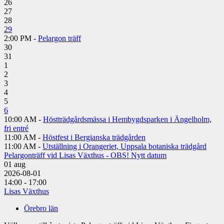
26
27
28
29
2:00 PM -
Pelargon träff
30
31
1
2
3
4
5
6
10:00 AM -
Höstträdgårdsmässa i Hembygdsparken i Ängelholm,
fri entré
11:00 AM -
Höstfest i Bergianska trädgården
11:00 AM -
Utställning i Orangeriet, Uppsala botaniska trädgård
Pelargonträff vid Lisas Växthus - OBS! Nytt datum
01
aug
2026-08-01
14:00 - 17:00
Lisas Växthus
Örebro län