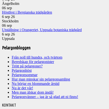
Ängelholm
06
sep
Höstfest i Bergianska trädgården
6 sep 26
Stockholm
06
sep
Utställning i Orangeriet, Uppsala botaniska trädgård
6 sep 26
Uppsala
Pelargonbloggen
Från noll till hundra, och tvärtom
Beredskap för pelargonister
Trött på pelargoner?
Pelargonhöst
Pelargonsommar
Hur man minskar sin pelargonsamling
Nu börjar en blommande årstid
Nu är det vår!
Men man älskar dom ändå!
Pelargonvänner – jag är så glad att ni finns!
Välkommen
KONTAKT