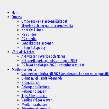
Hoppa
Huvudmeny
till
Hem
innehåll
Om oss
Om Svenska Pelargonsällskapet
Styrelse och övriga förtroendevalda
Kontakt i länen
PS i bilder
PS i media
Landskapspelargoner
Integritetspolicy
Våra aktiviteter
Aktiviteter i Sverige och Norge
Nationella pelargonutställningen 2026
PS favoritpelargon 2026 – röstningsresultat
Medlemssidorna
Var med och bidra till 2027 års almanacka som pelargonsälls
Glömt nu gällande lösenord?
Bildgalleriet
Pelargonbulletinen
Pelargonbloggen
Tips & Inspiration
Vanliga frågor & svar
Medlemsrabatter
Föreningsdokument