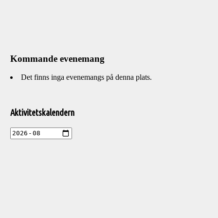
Kommande evenemang
Det finns inga evenemangs på denna plats.
Välkommen
till
Aktivitetskalendern
Pelargonsällskapets
aktiviteter