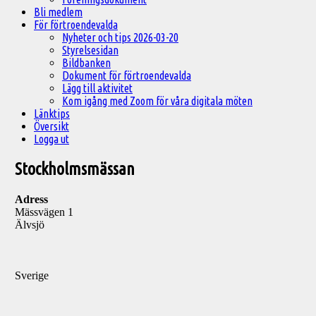
Bli medlem
För förtroendevalda
Nyheter och tips 2026-03-20
Styrelsesidan
Bildbanken
Dokument för förtroendevalda
Lägg till aktivitet
Kom igång med Zoom för våra digitala möten
Länktips
Översikt
Logga ut
Stockholmsmässan
Adress
Mässvägen 1
Älvsjö
Sverige