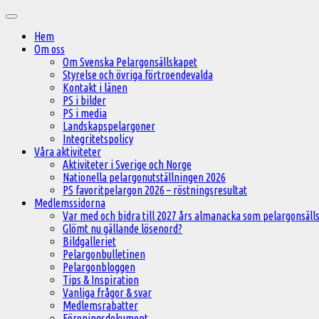
Hoppa
Huvudmeny
till
Hem
innehåll
Om oss
Om Svenska Pelargonsällskapet
Styrelse och övriga förtroendevalda
Kontakt i länen
PS i bilder
PS i media
Landskapspelargoner
Integritetspolicy
Våra aktiviteter
Aktiviteter i Sverige och Norge
Nationella pelargonutställningen 2026
PS favoritpelargon 2026 – röstningsresultat
Medlemssidorna
Var med och bidra till 2027 års almanacka som pelargonsälls
Glömt nu gällande lösenord?
Bildgalleriet
Pelargonbulletinen
Pelargonbloggen
Tips & Inspiration
Vanliga frågor & svar
Medlemsrabatter
Föreningsdokument