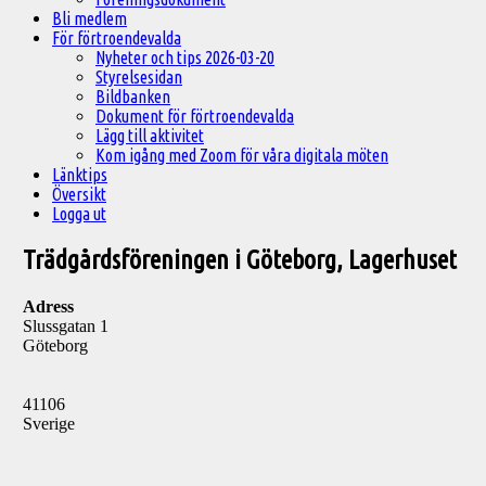
Bli medlem
För förtroendevalda
Nyheter och tips 2026-03-20
Styrelsesidan
Bildbanken
Dokument för förtroendevalda
Lägg till aktivitet
Kom igång med Zoom för våra digitala möten
Länktips
Översikt
Logga ut
Trädgårdsföreningen i Göteborg, Lagerhuset
Adress
Slussgatan 1
Göteborg
41106
Sverige