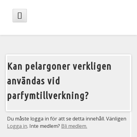
Hoppa
till
innehåll
Huvudmeny
Kan pelargoner verkligen
användas vid
parfymtillverkning?
I
Du måste logga in för att se detta innehåll. Vänligen
Logga in
. Inte medlem?
Bli medlem.
V
a