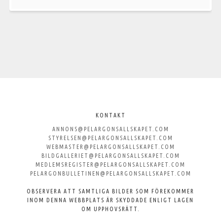
Välkommen
till
KONTAKT
ANNONS@PELARGONSALLSKAPET.COM
Svenska
STYRELSEN@PELARGONSALLSKAPET.COM
WEBMASTER@PELARGONSALLSKAPET.COM
Pelargonsällskapet
BILDGALLERIET@PELARGONSALLSKAPET.COM
MEDLEMSREGISTER@PELARGONSALLSKAPET.COM
PELARGONBULLETINEN@PELARGONSALLSKAPET.COM
OBSERVERA ATT SAMTLIGA BILDER SOM FÖREKOMMER
INOM DENNA WEBBPLATS ÄR SKYDDADE ENLIGT LAGEN
OM UPPHOVSRÄTT.