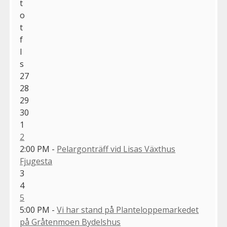
t
o
t
f
l
s
27
28
29
30
1
2
2:00 PM -
Pelargonträff vid Lisas Växthus
Fjugesta
3
4
5
5:00 PM -
Vi har stand på Planteloppemarkedet
på Gråtenmoen Bydelshus