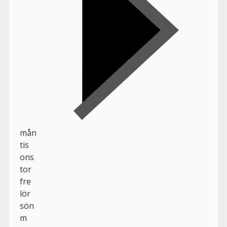
mån
tis
ons
tor
fre
lör
sön
m