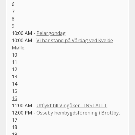
6
7
8
9
10:00 AM -
Pelargondag
10:00 AM -
Vi har stand på Vårdag ved Kvelde
Mølle.
10
11
12
13
14
15
16
11:00 AM -
Utflykt till Vingåker - INSTÄLLT
12:00 PM -
Össeby hembygdsförening i Brottby,
17
18
19