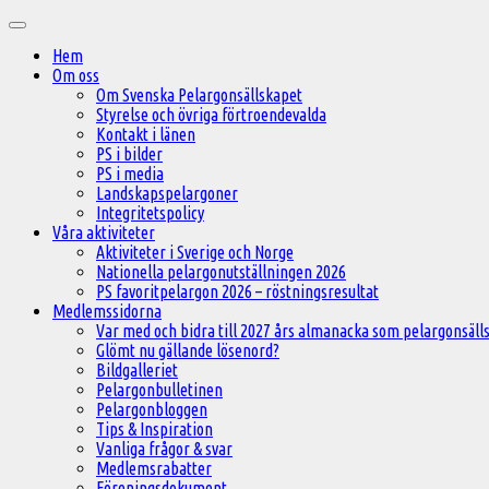
Hoppa
Huvudmeny
till
Hem
innehåll
Om oss
Om Svenska Pelargonsällskapet
Styrelse och övriga förtroendevalda
Kontakt i länen
PS i bilder
PS i media
Landskapspelargoner
Integritetspolicy
Våra aktiviteter
Aktiviteter i Sverige och Norge
Nationella pelargonutställningen 2026
PS favoritpelargon 2026 – röstningsresultat
Medlemssidorna
Var med och bidra till 2027 års almanacka som pelargonsälls
Glömt nu gällande lösenord?
Bildgalleriet
Pelargonbulletinen
Pelargonbloggen
Tips & Inspiration
Vanliga frågor & svar
Medlemsrabatter
Föreningsdokument