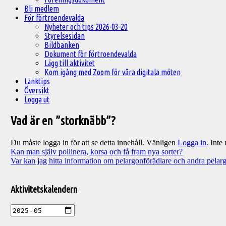
Bli medlem
För förtroendevalda
Nyheter och tips 2026-03-20
Styrelsesidan
Bildbanken
Dokument för förtroendevalda
Lägg till aktivitet
Kom igång med Zoom för våra digitala möten
Länktips
Översikt
Logga ut
Vad är en ”storknäbb”?
Du måste logga in för att se detta innehåll. Vänligen
Logga in
. Int
Inläggsnavigering
Kan man själv pollinera, korsa och få fram nya sorter?
Var kan jag hitta information om pelargonförädlare och andra pelar
Välkommen
till
Aktivitetskalendern
Pelargonsällskapets
aktiviteter