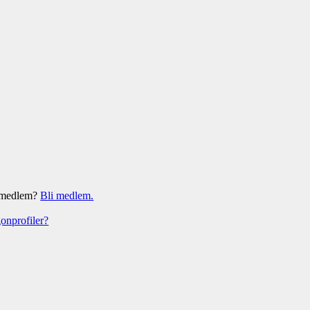
e medlem?
Bli medlem.
gonprofiler?