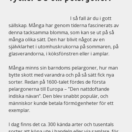
I så fall är du i gott
sällskap. Många har genom tiderna fascinerats av
denna tacksamma blomma, som kan se ut på så
många olika sätt. Den har blivit något av en
självklarhet i utomhuskrukorna på sommaren, på
glasverandorna, i köksfönstren eller i amplar.
Må
nga minns sin barndoms pelargoner, hur man
bytte skott med varandra och på så sätt fick nya
sorter.
Redan på 1600-talet fördes de första
pelargonerna till Europa – ”Den nattdoftande
indiska nävan”. Den blev snabbt populär, och
människor kunde betala förmögenheter för ett
exemplar.
I dag finns det ca. 300 kända arter och tusentals
sorter att köpa ute i handeln eller via samlare, för