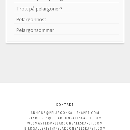
Trött på pelargoner?
Pelargonhöst
Pelargonsommar
Välkommen
till
KONTAKT
ANNONS@PELARGONSALLSKAPET.COM
Svenska
STYRELSEN@PELARGONSALLSKAPET.COM
WEBMASTER@PELARGONSALLSKAPET.COM
BILDGALLERIET@PELARGONSALLSKAPET.COM