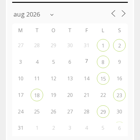
till
Pelargonsällskapets
aktiviteter
M
T
O
T
F
L
S
27
28
29
30
31
1
2
7
3
4
5
6
9
8
10
11
12
13
14
16
15
17
19
20
21
22
18
23
24
25
26
27
28
30
29
31
1
2
3
4
5
6