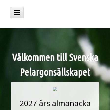
Hoppa
till
innehåll
Huvudmeny
Välkommen till Svenska
Pelargonsällskapet
2027 års almanacka