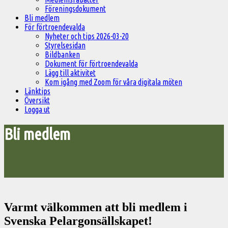
Föreningsdokument
Bli medlem
För förtroendevalda
Nyheter och tips 2026-03-20
Styrelsesidan
Bildbanken
Dokument för förtroendevalda
Lägg till aktivitet
Kom igång med Zoom för våra digitala möten
Länktips
Översikt
Logga ut
Bli medlem
Varmt välkommen att bli medlem i
Svenska Pelargonsällskapet!