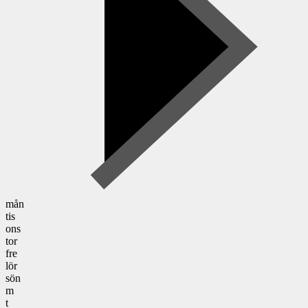
mån
tis
ons
tor
fre
lör
sön
m
t