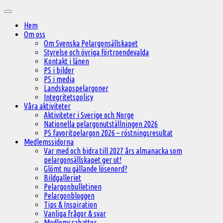
Hoppa
Huvudmeny
till
Hem
innehåll
Om oss
Om Svenska Pelargonsällskapet
Styrelse och övriga förtroendevalda
Kontakt i länen
PS i bilder
PS i media
Landskapspelargoner
Integritetspolicy
Våra aktiviteter
Aktiviteter i Sverige och Norge
Nationella pelargonutställningen 2026
PS favoritpelargon 2026 – röstningsresultat
Medlemssidorna
Var med och bidra till 2027 års almanacka som
pelargonsällskapet ger ut!
Glömt nu gällande lösenord?
Bildgalleriet
Pelargonbulletinen
Pelargonbloggen
Tips & Inspiration
Vanliga frågor & svar
Medlemsrabatter