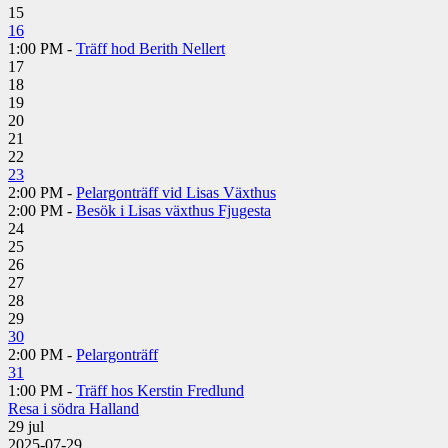
15
16
1:00 PM -
Träff hod Berith Nellert
17
18
19
20
21
22
23
2:00 PM -
Pelargonträff vid Lisas Växthus
2:00 PM -
Besök i Lisas växthus Fjugesta
24
25
26
27
28
29
30
2:00 PM -
Pelargonträff
31
1:00 PM -
Träff hos Kerstin Fredlund
Resa i södra Halland
29
jul
2025-07-29