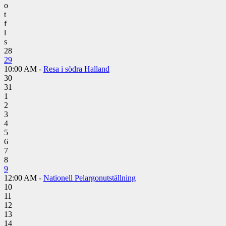
o
t
f
l
s
28
29
10:00 AM -
Resa i södra Halland
30
31
1
2
3
4
5
6
7
8
9
12:00 AM -
Nationell Pelargonutställning
10
11
12
13
14