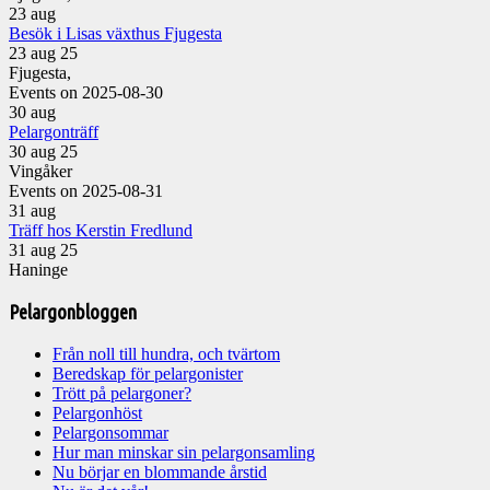
23
aug
Besök i Lisas växthus Fjugesta
23 aug 25
Fjugesta,
Events on 2025-08-30
30
aug
Pelargonträff
30 aug 25
Vingåker
Events on 2025-08-31
31
aug
Träff hos Kerstin Fredlund
31 aug 25
Haninge
Pelargonbloggen
Från noll till hundra, och tvärtom
Beredskap för pelargonister
Trött på pelargoner?
Pelargonhöst
Pelargonsommar
Hur man minskar sin pelargonsamling
Nu börjar en blommande årstid