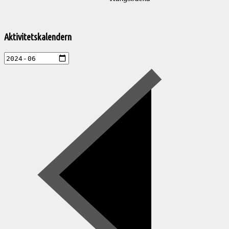
Välkommen
till
Aktivitetskalendern
Pelargonsällskapets
aktiviteter