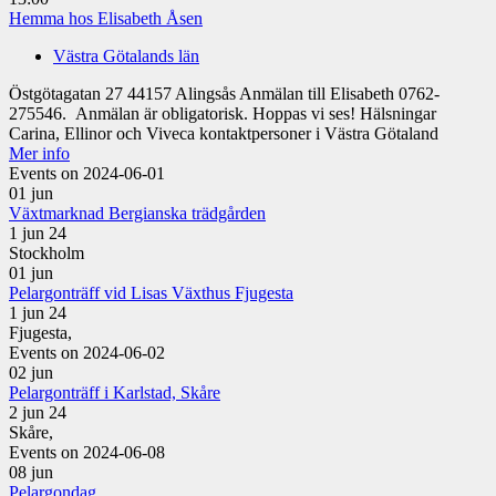
Hemma hos Elisabeth Åsen
Västra Götalands län
Östgötagatan 27 44157 Alingsås Anmälan till Elisabeth 0762-
275546. Anmälan är obligatorisk. Hoppas vi ses! Hälsningar
Carina, Ellinor och Viveca kontaktpersoner i Västra Götaland
Mer info
Events on 2024-06-01
01
jun
Växtmarknad Bergianska trädgården
1 jun 24
Stockholm
01
jun
Pelargonträff vid Lisas Växthus Fjugesta
1 jun 24
Fjugesta,
Events on 2024-06-02
02
jun
Pelargonträff i Karlstad, Skåre
2 jun 24
Skåre,
Events on 2024-06-08
08
jun
Pelargondag