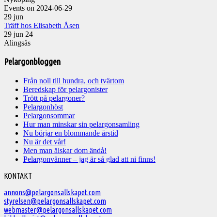
Events on 2024-06-29
29
jun
Träff hos Elisabeth Åsen
29 jun 24
Alingsås
Pelargonbloggen
Från noll till hundra, och tvärtom
Beredskap för pelargonister
Trött på pelargoner?
Pelargonhöst
Pelargonsommar
Hur man minskar sin pelargonsamling
Nu börjar en blommande årstid
Nu är det vår!
Men man älskar dom ändå!
Pelargonvänner – jag är så glad att ni finns!
Välkommen
KONTAKT
till
annons@pelargonsallskapet.com
styrelsen@pelargonsallskapet.com
Svenska
webmaster@pelargonsallskapet.com
Pelargonsällskapet