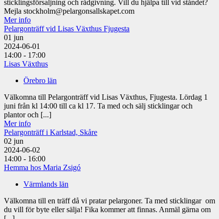
sticklingsförsaljning och rådgivning. Vill du hjälpa till vid ståndet?
Mejla stockholm@pelargonsallskapet.com
Mer info
Pelargonträff vid Lisas Växthus Fjugesta
01
jun
2024-06-01
14:00 - 17:00
Lisas Växthus
Örebro län
Välkomna till Pelargonträff vid Lisas Växthus, Fjugesta. Lördag 1
juni från kl 14:00 till ca kl 17. Ta med och sälj sticklingar och
plantor och [...]
Mer info
Pelargonträff i Karlstad, Skåre
02
jun
2024-06-02
14:00 - 16:00
Hemma hos Maria Zsigó
Värmlands län
Välkomna till en träff då vi pratar pelargoner. Ta med sticklingar om
du vill för byte eller sälja! Fika kommer att finnas. Anmäl gärna om
[...]