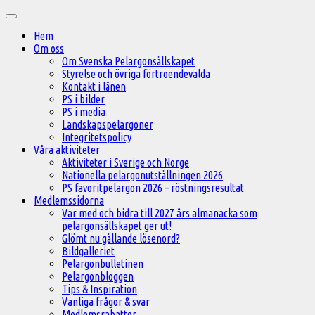
Hoppa
Huvudmeny
till
Hem
innehåll
Om oss
Om Svenska Pelargonsällskapet
Styrelse och övriga förtroendevalda
Kontakt i länen
PS i bilder
PS i media
Landskapspelargoner
Integritetspolicy
Våra aktiviteter
Aktiviteter i Sverige och Norge
Nationella pelargonutställningen 2026
PS favoritpelargon 2026 – röstningsresultat
Medlemssidorna
Var med och bidra till 2027 års almanacka som
pelargonsällskapet ger ut!
Glömt nu gällande lösenord?
Bildgalleriet
Pelargonbulletinen
Pelargonbloggen
Tips & Inspiration
Vanliga frågor & svar
Medlemsrabatter