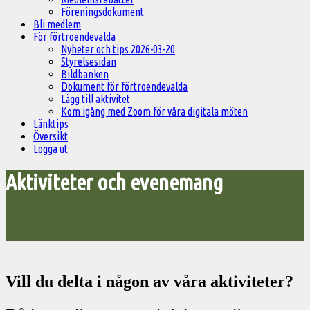
Föreningsdokument
Bli medlem
För förtroendevalda
Nyheter och tips 2026-03-20
Styrelsesidan
Bildbanken
Dokument för förtroendevalda
Lägg till aktivitet
Kom igång med Zoom för våra digitala möten
Länktips
Översikt
Logga ut
Aktiviteter och evenemang
Vill du delta i någon av våra aktiviteter?