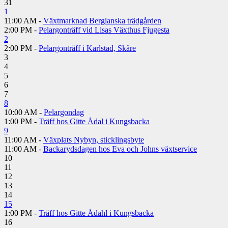
31
1
11:00 AM -
Växtmarknad Bergianska trädgården
2:00 PM -
Pelargonträff vid Lisas Växthus Fjugesta
2
2:00 PM -
Pelargonträff i Karlstad, Skåre
3
4
5
6
7
8
10:00 AM -
Pelargondag
1:00 PM -
Träff hos Gitte Ådal i Kungsbacka
9
11:00 AM -
Växplats Nybyn, sticklingsbyte
11:00 AM -
Backarydsdagen hos Eva och Johns växtservice
10
11
12
13
14
15
1:00 PM -
Träff hos Gitte Ådahl i Kungsbacka
16