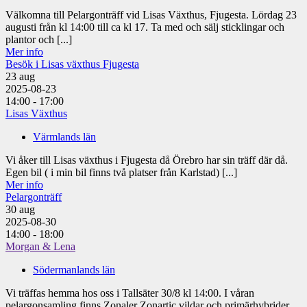
Välkomna till Pelargonträff vid Lisas Växthus, Fjugesta. Lördag 23
augusti från kl 14:00 till ca kl 17. Ta med och sälj sticklingar och
plantor och [...]
Mer info
Besök i Lisas växthus Fjugesta
23
aug
2025-08-23
14:00 - 17:00
Lisas Växthus
Värmlands län
Vi åker till Lisas växthus i Fjugesta då Örebro har sin träff där då.
Egen bil ( i min bil finns två platser från Karlstad) [...]
Mer info
Pelargonträff
30
aug
2025-08-30
14:00 - 18:00
Morgan & Lena
Södermanlands län
Vi träffas hemma hos oss i Tallsäter 30/8 kl 14:00. I våran
pelargonsamling finns Zonaler Zonartic vildar och primärhybrider,