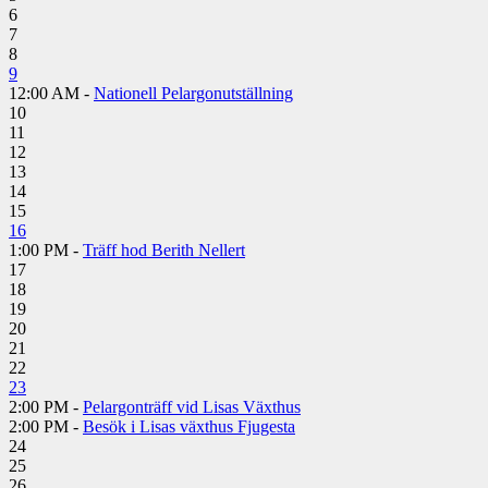
6
7
8
9
12:00 AM -
Nationell Pelargonutställning
10
11
12
13
14
15
16
1:00 PM -
Träff hod Berith Nellert
17
18
19
20
21
22
23
2:00 PM -
Pelargonträff vid Lisas Växthus
2:00 PM -
Besök i Lisas växthus Fjugesta
24
25
26