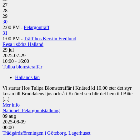
27
28
29
30
2:00 PM -
Pelargonträff
31
1:00 PM -
Träff hos Kerstin Fredlund
Resa i södra Halland
29
jul
2025-07-29
10:00 - 16:00
Tulipa blomsteraffär
Hallands län
Vi startar Hos Tulipa Blomsteraffär i Knäred kl 10.00 eter det styr
kosan till Bruddalens ljus också i Knäred sen blir det hem till Bitte
[...]
Mer info
Nationell Pelargonutställning
09
aug
2025-08-09
00:00
Trädgårdsföreningen i Göteborg, Lagerhuset