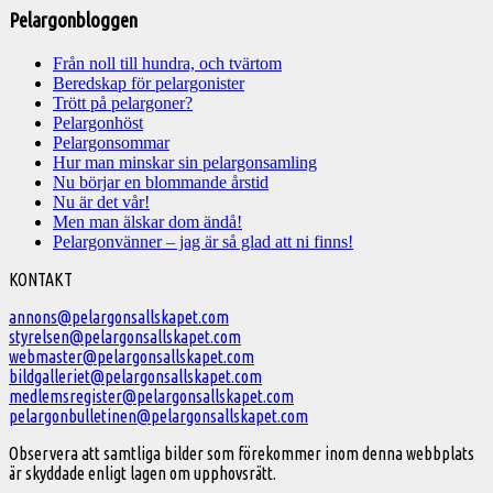
Pelargonbloggen
Från noll till hundra, och tvärtom
Beredskap för pelargonister
Trött på pelargoner?
Pelargonhöst
Pelargonsommar
Hur man minskar sin pelargonsamling
Nu börjar en blommande årstid
Nu är det vår!
Men man älskar dom ändå!
Pelargonvänner – jag är så glad att ni finns!
Välkommen
KONTAKT
till
annons@pelargonsallskapet.com
styrelsen@pelargonsallskapet.com
Svenska
webmaster@pelargonsallskapet.com
Pelargonsällskapet
bildgalleriet@pelargonsallskapet.com
medlemsregister@pelargonsallskapet.com
pelargonbulletinen@pelargonsallskapet.com
Observera att samtliga bilder som förekommer inom denna webbplats
är skyddade enligt lagen om upphovsrätt.