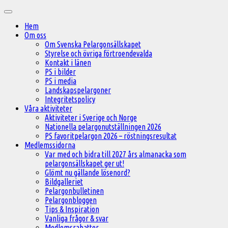
Hoppa
Huvudmeny
till
Hem
innehåll
Om oss
Om Svenska Pelargonsällskapet
Styrelse och övriga förtroendevalda
Kontakt i länen
PS i bilder
PS i media
Landskapspelargoner
Integritetspolicy
Våra aktiviteter
Aktiviteter i Sverige och Norge
Nationella pelargonutställningen 2026
PS favoritpelargon 2026 – röstningsresultat
Medlemssidorna
Var med och bidra till 2027 års almanacka som
pelargonsällskapet ger ut!
Glömt nu gällande lösenord?
Bildgalleriet
Pelargonbulletinen
Pelargonbloggen
Tips & Inspiration
Vanliga frågor & svar
Medlemsrabatter