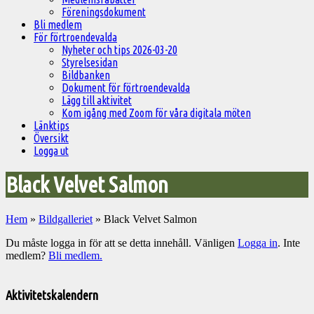
Föreningsdokument
Bli medlem
För förtroendevalda
Nyheter och tips 2026-03-20
Styrelsesidan
Bildbanken
Dokument för förtroendevalda
Lägg till aktivitet
Kom igång med Zoom för våra digitala möten
Länktips
Översikt
Logga ut
Black Velvet Salmon
Hem
»
Bildgalleriet
»
Black Velvet Salmon
Du måste logga in för att se detta innehåll. Vänligen
Logga in
. Inte
medlem?
Bli medlem.
Välkommen
till
Aktivitetskalendern
Pelargonsällskapets