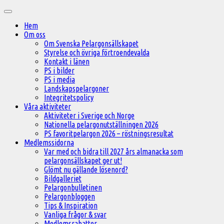
Hoppa
Huvudmeny
till
Hem
innehåll
Om oss
Om Svenska Pelargonsällskapet
Styrelse och övriga förtroendevalda
Kontakt i länen
PS i bilder
PS i media
Landskapspelargoner
Integritetspolicy
Våra aktiviteter
Aktiviteter i Sverige och Norge
Nationella pelargonutställningen 2026
PS favoritpelargon 2026 – röstningsresultat
Medlemssidorna
Var med och bidra till 2027 års almanacka som
pelargonsällskapet ger ut!
Glömt nu gällande lösenord?
Bildgalleriet
Pelargonbulletinen
Pelargonbloggen
Tips & Inspiration
Vanliga frågor & svar
Medlemsrabatter