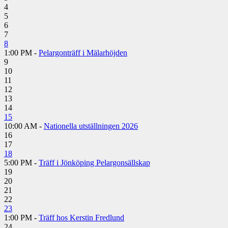
4
5
6
7
8
1:00 PM -
Pelargonträff i Mälarhöjden
9
10
11
12
13
14
15
10:00 AM -
Nationella utställningen 2026
16
17
18
5:00 PM -
Träff i Jönköping Pelargonsällskap
19
20
21
22
23
1:00 PM -
Träff hos Kerstin Fredlund
24