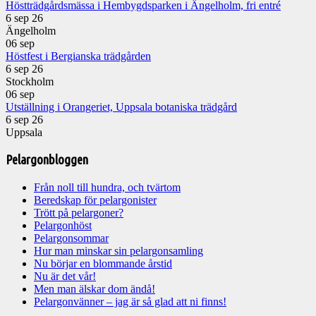
Höstträdgårdsmässa i Hembygdsparken i Ängelholm, fri entré
6 sep 26
Ängelholm
06
sep
Höstfest i Bergianska trädgården
6 sep 26
Stockholm
06
sep
Utställning i Orangeriet, Uppsala botaniska trädgård
6 sep 26
Uppsala
Pelargonbloggen
Från noll till hundra, och tvärtom
Beredskap för pelargonister
Trött på pelargoner?
Pelargonhöst
Pelargonsommar
Hur man minskar sin pelargonsamling
Nu börjar en blommande årstid
Nu är det vår!
Men man älskar dom ändå!
Pelargonvänner – jag är så glad att ni finns!