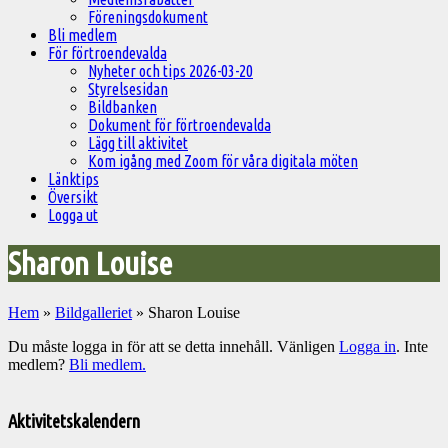
Föreningsdokument
Bli medlem
För förtroendevalda
Nyheter och tips 2026-03-20
Styrelsesidan
Bildbanken
Dokument för förtroendevalda
Lägg till aktivitet
Kom igång med Zoom för våra digitala möten
Länktips
Översikt
Logga ut
Sharon Louise
Hem
»
Bildgalleriet
»
Sharon Louise
Du måste logga in för att se detta innehåll. Vänligen
Logga in
. Inte
medlem?
Bli medlem.
Välkommen
till
Aktivitetskalendern
Pelargonsällskapets