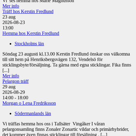
Vi ses hemma hos Marie Magnusson
Mer info
Träff hos Kerstin Fredlund
23
aug
2026-08-23
13:00
Hemma hos Kerstin Fredlund
Stockholms län
Söndag 23 augusti kl.13.00 Kerstin Fredlund önskar oss välkomna
till sitt hem på Henriksbergsvägen 132, Vendelsö för
sticklingsbyte/försäljning. Ta gärna med egna sticklingar. Fika finns
[...]
Mer info
Pelargon träff
29
aug
2026-08-29
14:00 - 18:00
Morgan o Lena Fredriksson
Södermanlands län
Vi träffas hemma hos oss i Tallsäter Vingåker I våran
pelargonsamling finns Zonaler Zonartic vildar och primärhybrider,
det kommer även finnas sticklingar till försäljning . [...]