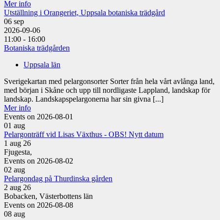
Mer info
Utställning i Orangeriet, Uppsala botaniska trädgård
06
sep
2026-09-06
11:00 - 16:00
Botaniska trädgården
Uppsala län
Sverigekartan med pelargonsorter Sorter från hela vårt avlånga land,
med början i Skåne och upp till nordligaste Lappland, landskap för
landskap. Landskapspelargonerna har sin givna [...]
Mer info
Events on 2026-08-01
01
aug
Pelargonträff vid Lisas Växthus - OBS! Nytt datum
1 aug 26
Fjugesta,
Events on 2026-08-02
02
aug
Pelargondag på Thurdinska gården
2 aug 26
Bobacken, Västerbottens län
Events on 2026-08-08
08
aug