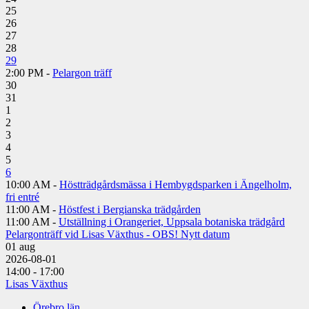
25
26
27
28
29
2:00 PM -
Pelargon träff
30
31
1
2
3
4
5
6
10:00 AM -
Höstträdgårdsmässa i Hembygdsparken i Ängelholm,
fri entré
11:00 AM -
Höstfest i Bergianska trädgården
11:00 AM -
Utställning i Orangeriet, Uppsala botaniska trädgård
Pelargonträff vid Lisas Växthus - OBS! Nytt datum
01
aug
2026-08-01
14:00 - 17:00
Lisas Växthus
Örebro län