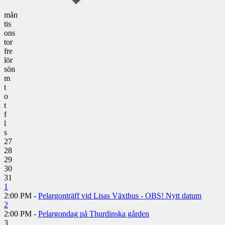
mån
tis
ons
tor
fre
lör
sön
m
t
o
t
f
l
s
27
28
29
30
31
1
2:00 PM -
Pelargonträff vid Lisas Växthus - OBS! Nytt datum
2
2:00 PM -
Pelargondag på Thurdinska gården
3