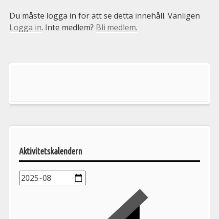
Du måste logga in för att se detta innehåll. Vänligen
Logga in
. Inte medlem?
Bli medlem.
Välkommen
till
Pelargonsällskapets
aktiviteter
Aktivitetskalendern