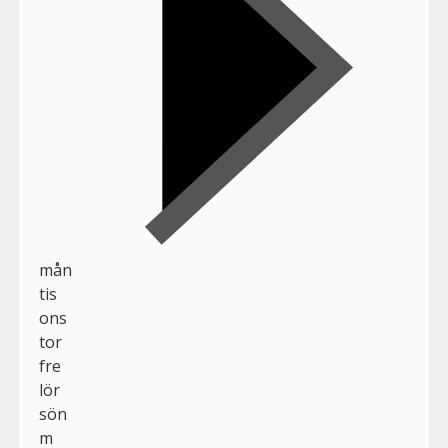
mån
tis
ons
tor
fre
lör
sön
m