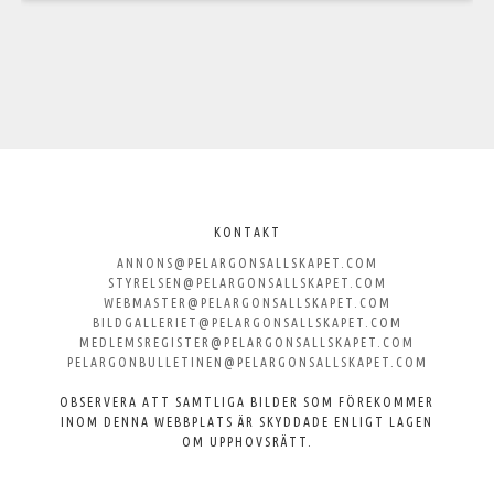
Välkommen
till
KONTAKT
ANNONS@PELARGONSALLSKAPET.COM
Svenska
STYRELSEN@PELARGONSALLSKAPET.COM
WEBMASTER@PELARGONSALLSKAPET.COM
Pelargonsällskapet
BILDGALLERIET@PELARGONSALLSKAPET.COM
MEDLEMSREGISTER@PELARGONSALLSKAPET.COM
PELARGONBULLETINEN@PELARGONSALLSKAPET.COM
OBSERVERA ATT SAMTLIGA BILDER SOM FÖREKOMMER
INOM DENNA WEBBPLATS ÄR SKYDDADE ENLIGT LAGEN
OM UPPHOVSRÄTT.