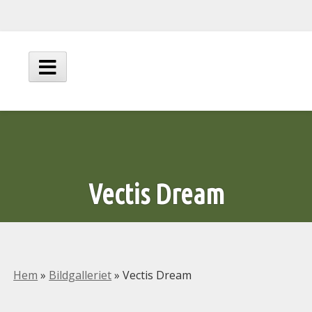
Hoppa
till
innehåll
Huvudmeny
Vectis Dream
Hem
»
Bildgalleriet
»
Vectis Dream