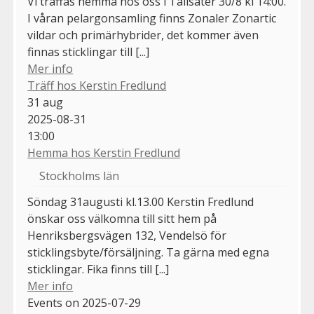
Vi träffas hemma hos oss i Tallsäter 30/8 kl 14:00.
I våran pelargonsamling finns Zonaler Zonartic
vildar och primärhybrider, det kommer även
finnas sticklingar till [...]
Mer info
Träff hos Kerstin Fredlund
31
aug
2025-08-31
13:00
Hemma hos Kerstin Fredlund
Stockholms län
Söndag 31augusti kl.13.00 Kerstin Fredlund
önskar oss välkomna till sitt hem på
Henriksbergsvägen 132, Vendelsö för
sticklingsbyte/försäljning. Ta gärna med egna
sticklingar. Fika finns till [...]
Mer info
Events on 2025-07-29