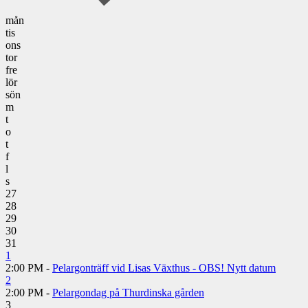
mån
tis
ons
tor
fre
lör
sön
m
t
o
t
f
l
s
27
28
29
30
31
1
2:00 PM -
Pelargonträff vid Lisas Växthus - OBS! Nytt datum
2
2:00 PM -
Pelargondag på Thurdinska gården
3