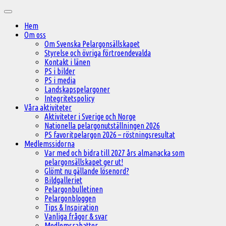
Hoppa
Huvudmeny
till
Hem
innehåll
Om oss
Om Svenska Pelargonsällskapet
Styrelse och övriga förtroendevalda
Kontakt i länen
PS i bilder
PS i media
Landskapspelargoner
Integritetspolicy
Våra aktiviteter
Aktiviteter i Sverige och Norge
Nationella pelargonutställningen 2026
PS favoritpelargon 2026 – röstningsresultat
Medlemssidorna
Var med och bidra till 2027 års almanacka som
pelargonsällskapet ger ut!
Glömt nu gällande lösenord?
Bildgalleriet
Pelargonbulletinen
Pelargonbloggen
Tips & Inspiration
Vanliga frågor & svar
Medlemsrabatter