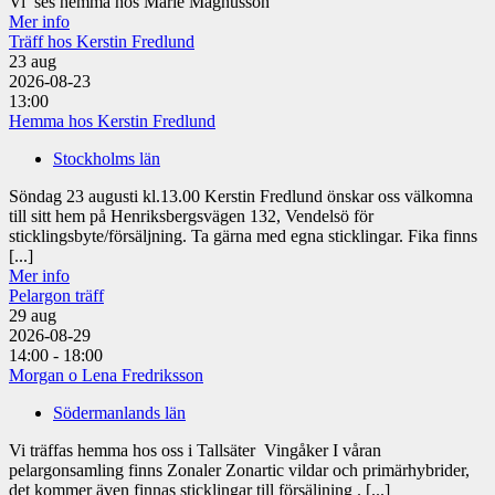
Vi ses hemma hos Marie Magnusson
Mer info
Träff hos Kerstin Fredlund
23
aug
2026-08-23
13:00
Hemma hos Kerstin Fredlund
Stockholms län
Söndag 23 augusti kl.13.00 Kerstin Fredlund önskar oss välkomna
till sitt hem på Henriksbergsvägen 132, Vendelsö för
sticklingsbyte/försäljning. Ta gärna med egna sticklingar. Fika finns
[...]
Mer info
Pelargon träff
29
aug
2026-08-29
14:00 - 18:00
Morgan o Lena Fredriksson
Södermanlands län
Vi träffas hemma hos oss i Tallsäter Vingåker I våran
pelargonsamling finns Zonaler Zonartic vildar och primärhybrider,
det kommer även finnas sticklingar till försäljning . [...]