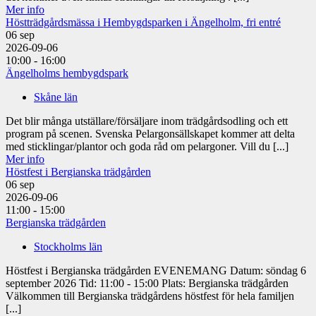
Mer info
Höstträdgårdsmässa i Hembygdsparken i Ängelholm, fri entré
06
sep
2026-09-06
10:00 - 16:00
Ängelholms hembygdspark
Skåne län
Det blir många utställare/försäljare inom trädgårdsodling och ett
program på scenen. Svenska Pelargonsällskapet kommer att delta
med sticklingar/plantor och goda råd om pelargoner. Vill du [...]
Mer info
Höstfest i Bergianska trädgården
06
sep
2026-09-06
11:00 - 15:00
Bergianska trädgården
Stockholms län
Höstfest i Bergianska trädgården EVENEMANG Datum: söndag 6
september 2026 Tid: 11:00 - 15:00 Plats: Bergianska trädgården
Välkommen till Bergianska trädgårdens höstfest för hela familjen
[...]