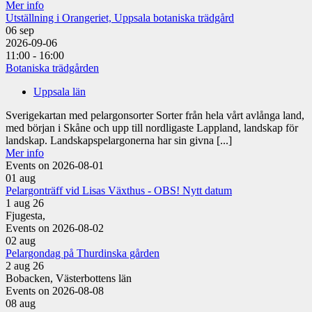
Mer info
Utställning i Orangeriet, Uppsala botaniska trädgård
06
sep
2026-09-06
11:00 - 16:00
Botaniska trädgården
Uppsala län
Sverigekartan med pelargonsorter Sorter från hela vårt avlånga land,
med början i Skåne och upp till nordligaste Lappland, landskap för
landskap. Landskapspelargonerna har sin givna [...]
Mer info
Events on 2026-08-01
01
aug
Pelargonträff vid Lisas Växthus - OBS! Nytt datum
1 aug 26
Fjugesta,
Events on 2026-08-02
02
aug
Pelargondag på Thurdinska gården
2 aug 26
Bobacken, Västerbottens län
Events on 2026-08-08
08
aug