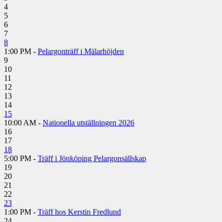
4
5
6
7
8
1:00 PM -
Pelargonträff i Mälarhöjden
9
10
11
12
13
14
15
10:00 AM -
Nationella utställningen 2026
16
17
18
5:00 PM -
Träff i Jönköping Pelargonsällskap
19
20
21
22
23
1:00 PM -
Träff hos Kerstin Fredlund
24