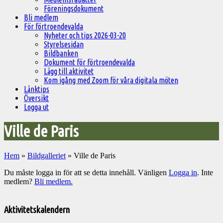
Föreningsdokument
Bli medlem
För förtroendevalda
Nyheter och tips 2026-03-20
Styrelsesidan
Bildbanken
Dokument för förtroendevalda
Lägg till aktivitet
Kom igång med Zoom för våra digitala möten
Länktips
Översikt
Logga ut
Ville de Paris
Hem
»
Bildgalleriet
»
Ville de Paris
Du måste logga in för att se detta innehåll. Vänligen
Logga in
. Inte
medlem?
Bli medlem.
Välkommen
till
Aktivitetskalendern
Pelargonsällskapets