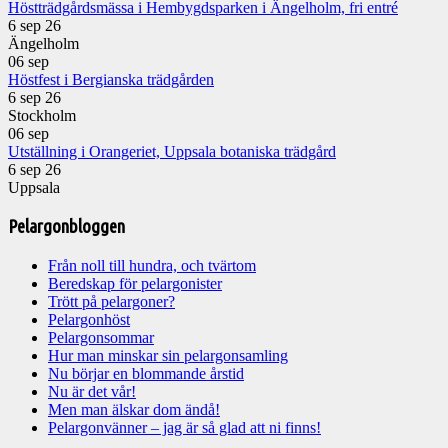
Höstträdgårdsmässa i Hembygdsparken i Ängelholm, fri entré
6 sep 26
Ängelholm
06
sep
Höstfest i Bergianska trädgården
6 sep 26
Stockholm
06
sep
Utställning i Orangeriet, Uppsala botaniska trädgård
6 sep 26
Uppsala
Pelargonbloggen
Från noll till hundra, och tvärtom
Beredskap för pelargonister
Trött på pelargoner?
Pelargonhöst
Pelargonsommar
Hur man minskar sin pelargonsamling
Nu börjar en blommande årstid
Nu är det vår!
Men man älskar dom ändå!
Pelargonvänner – jag är så glad att ni finns!