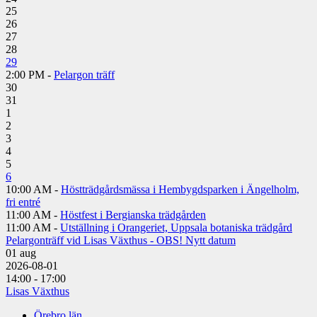
25
26
27
28
29
2:00 PM -
Pelargon träff
30
31
1
2
3
4
5
6
10:00 AM -
Höstträdgårdsmässa i Hembygdsparken i Ängelholm,
fri entré
11:00 AM -
Höstfest i Bergianska trädgården
11:00 AM -
Utställning i Orangeriet, Uppsala botaniska trädgård
Pelargonträff vid Lisas Växthus - OBS! Nytt datum
01
aug
2026-08-01
14:00 - 17:00
Lisas Växthus
Örebro län