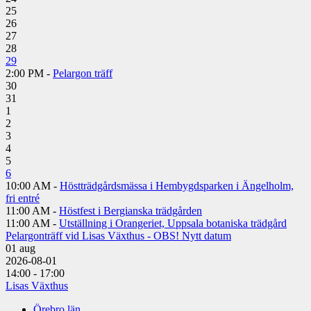
25
26
27
28
29
2:00 PM -
Pelargon träff
30
31
1
2
3
4
5
6
10:00 AM -
Höstträdgårdsmässa i Hembygdsparken i Ängelholm,
fri entré
11:00 AM -
Höstfest i Bergianska trädgården
11:00 AM -
Utställning i Orangeriet, Uppsala botaniska trädgård
Pelargonträff vid Lisas Växthus - OBS! Nytt datum
01
aug
2026-08-01
14:00 - 17:00
Lisas Växthus
Örebro län