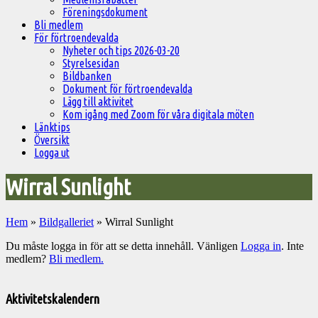
Föreningsdokument
Bli medlem
För förtroendevalda
Nyheter och tips 2026-03-20
Styrelsesidan
Bildbanken
Dokument för förtroendevalda
Lägg till aktivitet
Kom igång med Zoom för våra digitala möten
Länktips
Översikt
Logga ut
Wirral Sunlight
Hem
»
Bildgalleriet
»
Wirral Sunlight
Du måste logga in för att se detta innehåll. Vänligen
Logga in
. Inte
medlem?
Bli medlem.
Välkommen
till
Aktivitetskalendern
Pelargonsällskapets