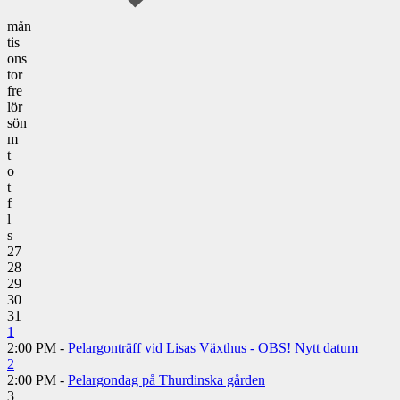
mån
tis
ons
tor
fre
lör
sön
m
t
o
t
f
l
s
27
28
29
30
31
1
2:00 PM -
Pelargonträff vid Lisas Växthus - OBS! Nytt datum
2
2:00 PM -
Pelargondag på Thurdinska gården
3