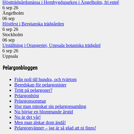
Höstträdgårdsmässa i Hembygdsparken i Ängelholm, fri entré
6 sep 26
Ängelholm
06
sep
Höstfest i Bergianska trädgården
6 sep 26
Stockholm
06
sep
Utställning i Orangeriet, Uppsala botaniska trädgård
6 sep 26
Uppsala
Pelargonbloggen
Från noll till hundra, och tvärtom
Beredskap för pelargonister
Trött på pelargoner?
Pelargonhöst
Pelargonsommar
Hur man minskar sin pelargonsamling
Nu börjar en blommande årstid
Nu är det vår!
Men man älskar dom ändå!
Pelargonvänner – jag är så glad att ni finns!