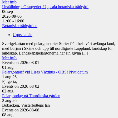
Mer info
Utställning i Orangeriet, Uppsala botaniska trädgård
06
sep
2026-09-06
11:00 - 16:00
Botaniska trädgården
Uppsala län
Sverigekartan med pelargonsorter Sorter från hela vårt avlånga land,
med början i Skåne och upp till nordligaste Lappland, landskap för
landskap. Landskapspelargonerna har sin givna [...]
Mer info
Events on 2026-08-01
01
aug
Pelargonträff vid Lisas Växthus - OBS! Nytt datum
1 aug 26
Fjugesta,
Events on 2026-08-02
02
aug
Pelargondag på Thurdinska gården
2 aug 26
Bobacken, Västerbottens län
Events on 2026-08-08
08
aug