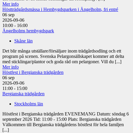
Mer info
Höstträdgårdsmässa i Hembygdsparken i Ängelholm, fri entré
06
sep
2026-09-06
10:00 - 16:00
Ängelholms hembygdspark
Skåne län
Det blir många utställare/försäljare inom trädgårdsodling och ett
program på scenen. Svenska Pelargonsällskapet kommer att delta
med sticklingar/plantor och goda råd om pelargoner. Vill du [...]
Mer info
Höstfest i Bergianska trädgården
06
sep
2026-09-06
11:00 - 15:00
Bergianska trädgården
Stockholms län
Höstfest i Bergianska trädgården EVENEMANG Datum: söndag 6
september 2026 Tid: 11:00 - 15:00 Plats: Bergianska trädgården
Välkommen till Bergianska trädgårdens höstfest för hela familjen
[...]