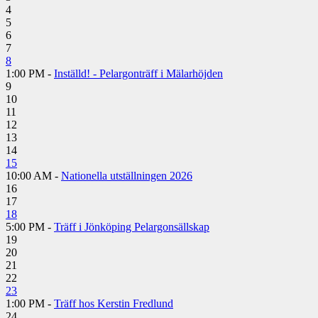
4
5
6
7
8
1:00 PM -
Inställd! - Pelargonträff i Mälarhöjden
9
10
11
12
13
14
15
10:00 AM -
Nationella utställningen 2026
16
17
18
5:00 PM -
Träff i Jönköping Pelargonsällskap
19
20
21
22
23
1:00 PM -
Träff hos Kerstin Fredlund
24