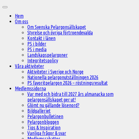
Hoppa
Huvudmeny
till
Hem
innehåll
Om oss
Om Svenska Pelargonsällskapet
Styrelse och övriga förtroendevalda
Kontakt i länen
PS i bilder
PS i media
Landskapspelargoner
Integritetspolicy
Våra aktiviteter
Aktiviteter i Sverige och Norge
Nationella pelargonutställningen 2026
PS favoritpelargon 2026 – röstningsresultat
Medlemssidorna
Var med och bidra till 2027 års almanacka som
pelargonsällskapet ger ut!
Glömt nu gällande lösenord?
Bildgalleriet
Pelargonbulletinen
Pelargonbloggen
Tips & Inspiration
Vanliga frågor & svar
Medlemsrabatter