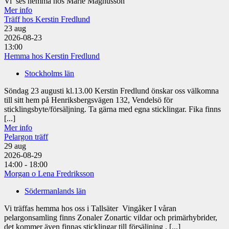
Vi ses hemma hos Marie Magnusson
Mer info
Träff hos Kerstin Fredlund
23
aug
2026-08-23
13:00
Hemma hos Kerstin Fredlund
Stockholms län
Söndag 23 augusti kl.13.00 Kerstin Fredlund önskar oss välkomna
till sitt hem på Henriksbergsvägen 132, Vendelsö för
sticklingsbyte/försäljning. Ta gärna med egna sticklingar. Fika finns
[...]
Mer info
Pelargon träff
29
aug
2026-08-29
14:00 - 18:00
Morgan o Lena Fredriksson
Södermanlands län
Vi träffas hemma hos oss i Tallsäter Vingåker I våran
pelargonsamling finns Zonaler Zonartic vildar och primärhybrider,
det kommer även finnas sticklingar till försäljning . [...]