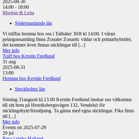
2025-08-30
14:00 - 18:00
Morgan & Lena
Södermanlands län
Vi träffas hemma hos oss i Tallsäter 30/8 kl 14:00. I våran
pelargonsamling finns Zonaler Zonartic vildar och primärhybrider,
det kommer även finnas sticklingar till [...]
Mer info
Träff hos Kerstin Fredlund
31
aug
2025-08-31
13:00
Hemma hos Kerstin Fredlund
Stockholms län
Söndag 31augusti kl.13.00 Kerstin Fredlund önskar oss välkomna
till sitt hem på Henriksbergsvägen 132, Vendelsö för
sticklingsbyte/försäljning. Ta gärna med egna sticklingar. Fika finns
till [...]
Mer info
Events on 2025-07-29
29
jul
Resa i södra Halland