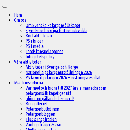
Hoppa
Huvudmeny
till
Hem
innehåll
Om oss
Om Svenska Pelargonsällskapet
Styrelse och övriga förtroendevalda
Kontakt i länen
PS i bilder
PS i media
Landskapspelargoner
Integritetspolicy
Våra aktiviteter
Aktiviteter i Sverige och Norge
Nationella pelargonutställningen 2026
PS favoritpelargon 2026 – röstningsresultat
Medlemssidorna
Var med och bidra till 2027 års almanacka som
pelargonsällskapet ger ut!
Glömt nu gällande lösenord?
Bildgalleriet
Pelargonbulletinen
Pelargonbloggen
Tips & Inspiration
Vanliga frågor & svar
Medlemsrabatter