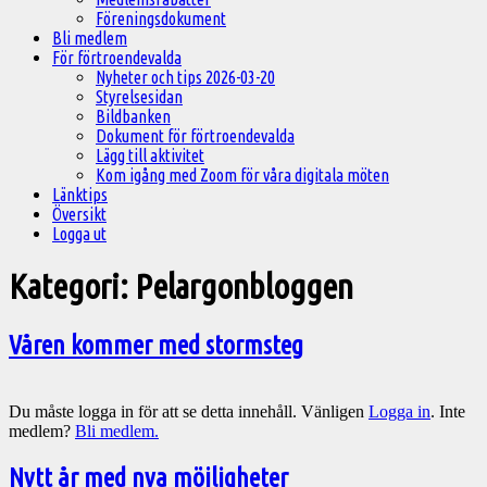
Föreningsdokument
Bli medlem
För förtroendevalda
Nyheter och tips 2026-03-20
Styrelsesidan
Bildbanken
Dokument för förtroendevalda
Lägg till aktivitet
Kom igång med Zoom för våra digitala möten
Länktips
Översikt
Logga ut
Kategori:
Pelargonbloggen
Våren kommer med stormsteg
Du måste logga in för att se detta innehåll. Vänligen
Logga in
. Inte
medlem?
Bli medlem.
Nytt år med nya möjligheter