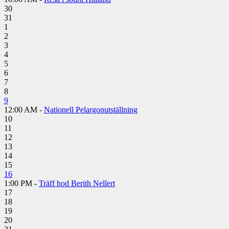
30
31
1
2
3
4
5
6
7
8
9
12:00 AM -
Nationell Pelargonutställning
10
11
12
13
14
15
16
1:00 PM -
Träff hod Berith Nellert
17
18
19
20