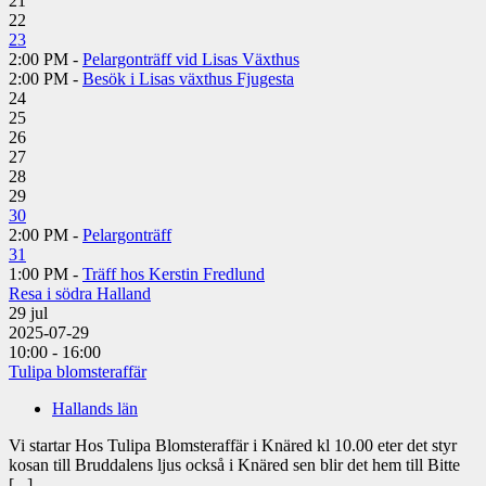
21
22
23
2:00 PM -
Pelargonträff vid Lisas Växthus
2:00 PM -
Besök i Lisas växthus Fjugesta
24
25
26
27
28
29
30
2:00 PM -
Pelargonträff
31
1:00 PM -
Träff hos Kerstin Fredlund
Resa i södra Halland
29
jul
2025-07-29
10:00 - 16:00
Tulipa blomsteraffär
Hallands län
Vi startar Hos Tulipa Blomsteraffär i Knäred kl 10.00 eter det styr
kosan till Bruddalens ljus också i Knäred sen blir det hem till Bitte
[...]