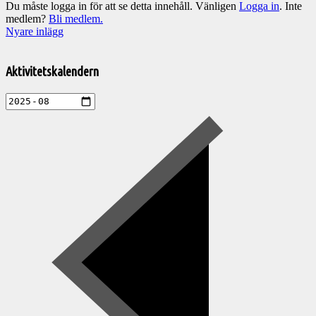
Du måste logga in för att se detta innehåll. Vänligen
Logga in
. Inte
medlem?
Bli medlem.
Inläggsnavigering
Nyare inlägg
Välkommen
till
Aktivitetskalendern
Pelargonsällskapets
aktiviteter