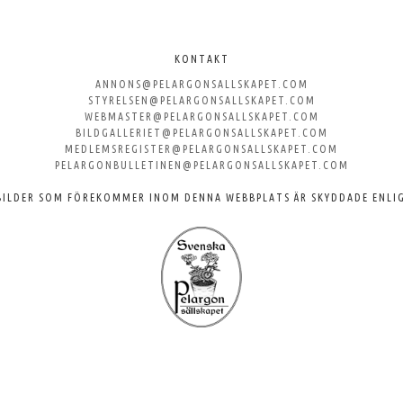
KONTAKT
ANNONS@PELARGONSALLSKAPET.COM
STYRELSEN@PELARGONSALLSKAPET.COM
WEBMASTER@PELARGONSALLSKAPET.COM
BILDGALLERIET@PELARGONSALLSKAPET.COM
MEDLEMSREGISTER@PELARGONSALLSKAPET.COM
PELARGONBULLETINEN@PELARGONSALLSKAPET.COM
BILDER SOM FÖREKOMMER INOM DENNA WEBBPLATS ÄR SKYDDADE ENLI