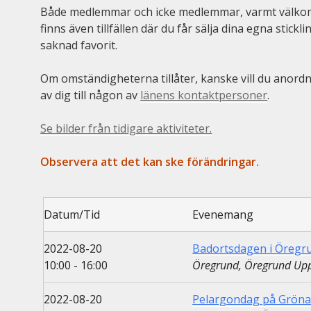
Både medlemmar och icke medlemmar, varmt välkomna t
finns även tillfällen där du får sälja dina egna stick
saknad favorit.
Om omständigheterna tillåter, kanske vill du anor
av dig till någon av
länens kontaktpersoner
.
Se bilder från tidigare aktiviteter.
Observera att det kan ske förändringar.
Datum/Tid
Evenemang
2022-08-20
Badortsdagen i Öregr
10:00 - 16:00
Öregrund, Öregrund Upp
2022-08-20
Pelargondag på Gröna