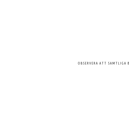
Välkommen
till
Svenska
Pelargonsällskapet
OBSERVERA ATT SAMTLIGA 