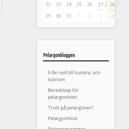
22
23
24
25
26
27
28
29
30
31
1
2
3
4
Pelargonbloggen
Från noll till hundra, och
tvärtom
Beredskap för
pelargonister
Trött på pelargoner?
Pelargonhöst