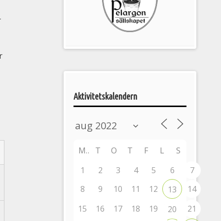
Pelargonsällskapets
r
aktiviteter
r
Aktivitetskalendern
M
T
O
T
F
L
S
1
2
3
4
5
6
7
8
9
10
11
12
14
13
15
16
17
18
19
21
20