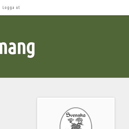
Logga ut
emang
Välkommen
till