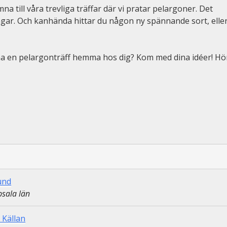
ill våra trevliga träffar där vi pratar pelargoner. Det
lingar. Och kanhända
hittar du någon ny spännande sort, elle
dna en pelargonträff hemma hos dig? Kom med dina idéer! Hö
und
sala län
 Källan