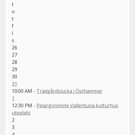
t
o
t
f
l
s
26
27
28
29
30
31
10:00 AM -
Trädgårdslucka i Östhammar
1
12:30 PM -
Pelargonmöte Vallentuna kulturhus
uteplats
2
3
4