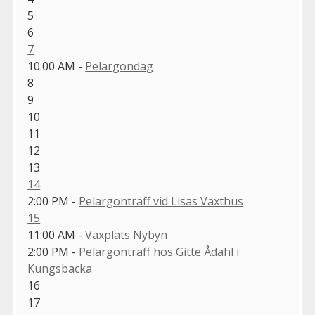
5
6
7
10:00 AM -
Pelargondag
8
9
10
11
12
13
14
2:00 PM -
Pelargonträff vid Lisas Växthus
15
11:00 AM -
Växplats Nybyn
2:00 PM -
Pelargonträff hos Gitte Ådahl i
Kungsbacka
16
17