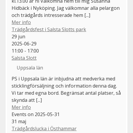
kl.13.00 är ni Välkomna hem till mig Susanna
Hidbäck i Nyköping. Jag välkomnar alla pelargon
och trädgårds intresserade hem [...]
Mer info
Trädgårdsfest i Salsta Slotts park
29
jun
2025-06-29
11:00 - 17:00
Salsta Slott
Uppsala län
PS i Uppsala län är inbjudna att medverka med
sticklingförsäljning och information denna dag.
Vi tar med egna bord. Begränsat antal platser, så
skynda att [...]
Mer info
Events on 2025-05-31
31
maj
Trädgårdslucka i Östhammar