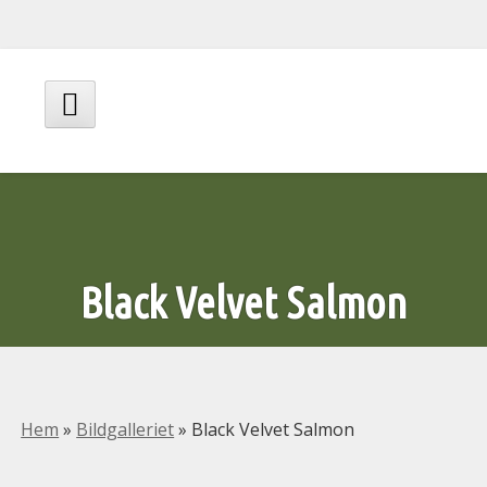
Hoppa
till
innehåll
Huvudmeny
Black Velvet Salmon
Hem
»
Bildgalleriet
»
Black Velvet Salmon