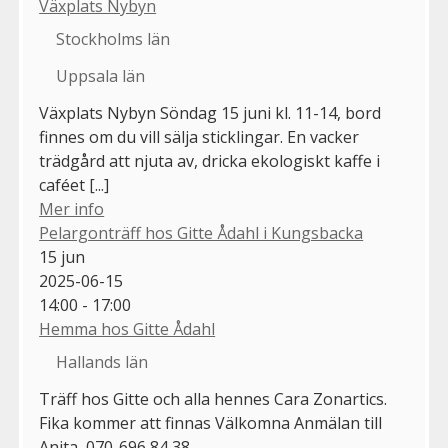
Växplats Nybyn
Stockholms län
Uppsala län
Växplats Nybyn Söndag 15 juni kl. 11-14, bord
finnes om du vill sälja sticklingar. En vacker
trädgård att njuta av, dricka ekologiskt kaffe i
caféet [...]
Mer info
Pelargonträff hos Gitte Ådahl i Kungsbacka
15
jun
2025-06-15
14:00 - 17:00
Hemma hos Gitte Ådahl
Hallands län
Träff hos Gitte och alla hennes Cara Zonartics.
Fika kommer att finnas Välkomna Anmälan till
Anita 070-696 84 38