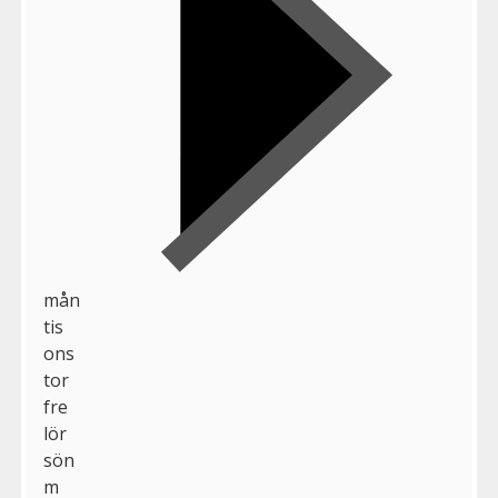
mån
tis
ons
tor
fre
lör
sön
m