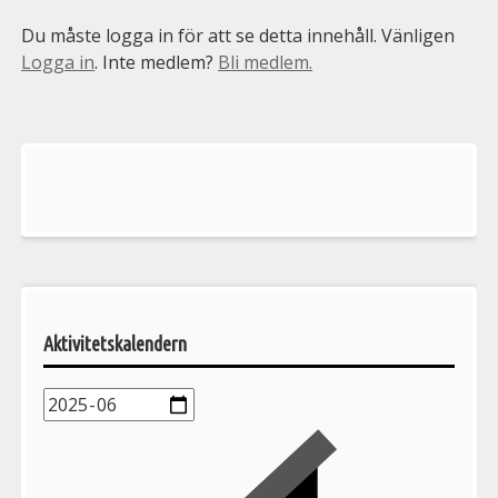
Du måste logga in för att se detta innehåll. Vänligen
Logga in
. Inte medlem?
Bli medlem.
Välkommen
till
Pelargonsällskapets
aktiviteter
Aktivitetskalendern