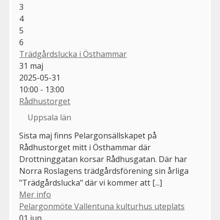
3
4
5
6
Trädgårdslucka i Östhammar
31
maj
2025-05-31
10:00 - 13:00
Rådhustorget
Uppsala län
Sista maj finns Pelargonsällskapet på
Rådhustorget mitt i Östhammar där
Drottninggatan korsar Rådhusgatan. Där har
Norra Roslagens trädgårdsförening sin årliga
"Trädgårdslucka" där vi kommer att [...]
Mer info
Pelargonmöte Vallentuna kulturhus uteplats
01
jun