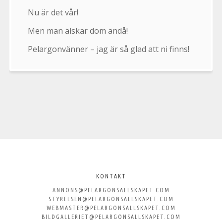
Nu är det vår!
Men man älskar dom ändå!
Pelargonvänner – jag är så glad att ni finns!
Välkommen
till
KONTAKT
ANNONS@PELARGONSALLSKAPET.COM
Svenska
STYRELSEN@PELARGONSALLSKAPET.COM
WEBMASTER@PELARGONSALLSKAPET.COM
BILDGALLERIET@PELARGONSALLSKAPET.COM