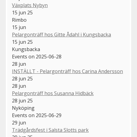
Växplats Nybyn
15 jun 25
Rimbo
15
jun
Pelargonträff hos Gitte Ådahl i Kungsbacka
15 jun 25
Kungsbacka
Events on 2025-06-28
28
jun
INSTÄLLT - Pelargonträff hos Carina Andersson
28 jun 25
28
jun
Pelargonträff hos Susanna Hidbäck
28 jun 25
Nyköping
Events on 2025-06-29
29
jun
Trädgårdsfest i Salsta Slotts park