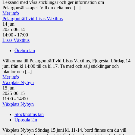
Leksand med våra sticklingar och ger information om
Pelargonsällskapet. Vill du delta med [...]
Mer info
Pelargonträff vid Lisas Växthus
14
jun
2025-06-14
14:00 - 17:00
Lisas Växthus
Örebro län
Välkomna till Pelargonträff vid Lisas Växthus, Fjugesta. Lördag 14
juni från kl 14:00 till ca kl 17. Ta med och sälj sticklingar och
plantor och [...]
Mer info
Växplats Nybyn
15
jun
2025-06-15
11:00 - 14:00
Växplats Nybyn
Stockholms län
Uppsala län
Växplats Nybyn Söndag 15 juni kl. 11-14, bord finnes om du vill