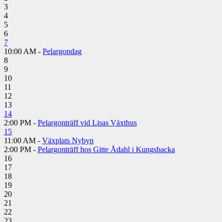
3
4
5
6
7
10:00 AM -
Pelargondag
8
9
10
11
12
13
14
2:00 PM -
Pelargonträff vid Lisas Växthus
15
11:00 AM -
Växplats Nybyn
2:00 PM -
Pelargonträff hos Gitte Ådahl i Kungsbacka
16
17
18
19
20
21
22
23