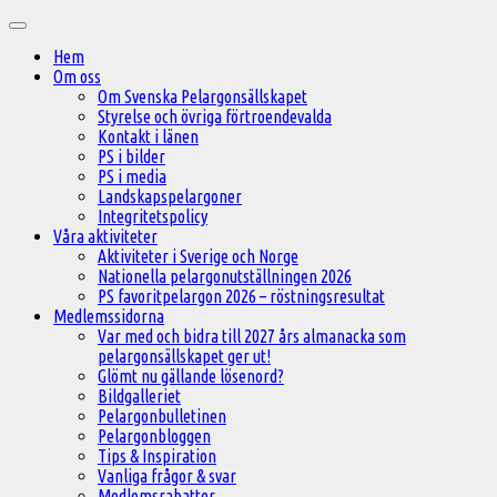
Hoppa
Huvudmeny
till
Hem
innehåll
Om oss
Om Svenska Pelargonsällskapet
Styrelse och övriga förtroendevalda
Kontakt i länen
PS i bilder
PS i media
Landskapspelargoner
Integritetspolicy
Våra aktiviteter
Aktiviteter i Sverige och Norge
Nationella pelargonutställningen 2026
PS favoritpelargon 2026 – röstningsresultat
Medlemssidorna
Var med och bidra till 2027 års almanacka som
pelargonsällskapet ger ut!
Glömt nu gällande lösenord?
Bildgalleriet
Pelargonbulletinen
Pelargonbloggen
Tips & Inspiration
Vanliga frågor & svar
Medlemsrabatter