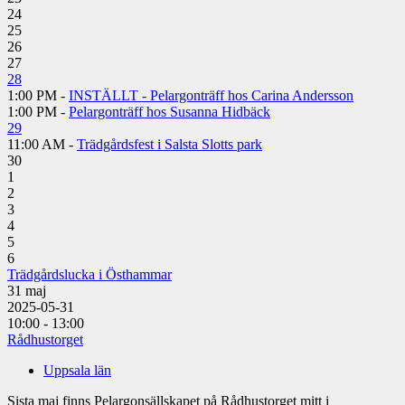
24
25
26
27
28
1:00 PM -
INSTÄLLT - Pelargonträff hos Carina Andersson
1:00 PM -
Pelargonträff hos Susanna Hidbäck
29
11:00 AM -
Trädgårdsfest i Salsta Slotts park
30
1
2
3
4
5
6
Trädgårdslucka i Östhammar
31
maj
2025-05-31
10:00 - 13:00
Rådhustorget
Uppsala län
Sista maj finns Pelargonsällskapet på Rådhustorget mitt i