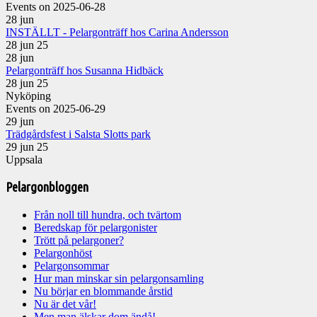
Events on 2025-06-28
28
jun
INSTÄLLT - Pelargonträff hos Carina Andersson
28 jun 25
28
jun
Pelargonträff hos Susanna Hidbäck
28 jun 25
Nyköping
Events on 2025-06-29
29
jun
Trädgårdsfest i Salsta Slotts park
29 jun 25
Uppsala
Pelargonbloggen
Från noll till hundra, och tvärtom
Beredskap för pelargonister
Trött på pelargoner?
Pelargonhöst
Pelargonsommar
Hur man minskar sin pelargonsamling
Nu börjar en blommande årstid
Nu är det vår!
Men man älskar dom ändå!