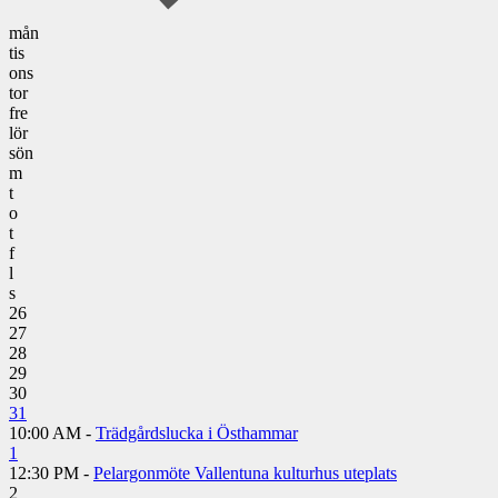
mån
tis
ons
tor
fre
lör
sön
m
t
o
t
f
l
s
26
27
28
29
30
31
10:00 AM -
Trädgårdslucka i Östhammar
1
12:30 PM -
Pelargonmöte Vallentuna kulturhus uteplats
2