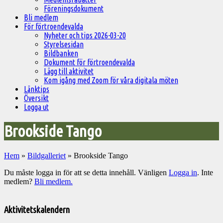
Föreningsdokument
Bli medlem
För förtroendevalda
Nyheter och tips 2026-03-20
Styrelsesidan
Bildbanken
Dokument för förtroendevalda
Lägg till aktivitet
Kom igång med Zoom för våra digitala möten
Länktips
Översikt
Logga ut
Brookside Tango
Hem
»
Bildgalleriet
»
Brookside Tango
Du måste logga in för att se detta innehåll. Vänligen
Logga in
. Inte
medlem?
Bli medlem.
Välkommen
till
Aktivitetskalendern
Pelargonsällskapets