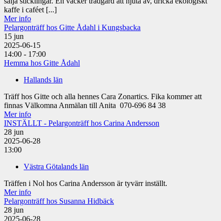
sälja sticklingar. En vacker trädgård att njuta av, dricka ekologiskt
kaffe i caféet [...]
Mer info
Pelargonträff hos Gitte Ådahl i Kungsbacka
15
jun
2025-06-15
14:00 - 17:00
Hemma hos Gitte Ådahl
Hallands län
Träff hos Gitte och alla hennes Cara Zonartics. Fika kommer att
finnas Välkomna Anmälan till Anita 070-696 84 38
Mer info
INSTÄLLT - Pelargonträff hos Carina Andersson
28
jun
2025-06-28
13:00
Västra Götalands län
Träffen i Nol hos Carina Andersson är tyvärr inställt.
Mer info
Pelargonträff hos Susanna Hidbäck
28
jun
2025-06-28