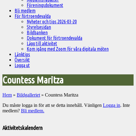
Föreningsdokument
Bli medlem
För förtroendevalda
Nyheter och tips 2026-03-20
Styrelsesidan
Bildbanken
Dokument för förtroendevalda
Lägg till aktivitet
Kom igång med Zoom för våra digitala möten
Länktips
Översikt
Logga ut
Countess Maritza
Hem
»
Bildgalleriet
»
Countess Maritza
Du måste logga in för att se detta innehåll. Vänligen
Logga in
. Inte
medlem?
Bli medlem.
Välkommen
till
Aktivitetskalendern
Pelargonsällskapets