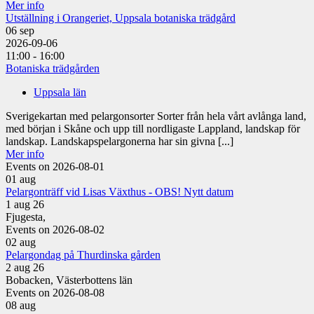
Mer info
Utställning i Orangeriet, Uppsala botaniska trädgård
06
sep
2026-09-06
11:00 - 16:00
Botaniska trädgården
Uppsala län
Sverigekartan med pelargonsorter Sorter från hela vårt avlånga land,
med början i Skåne och upp till nordligaste Lappland, landskap för
landskap. Landskapspelargonerna har sin givna [...]
Mer info
Events on 2026-08-01
01
aug
Pelargonträff vid Lisas Växthus - OBS! Nytt datum
1 aug 26
Fjugesta,
Events on 2026-08-02
02
aug
Pelargondag på Thurdinska gården
2 aug 26
Bobacken, Västerbottens län
Events on 2026-08-08
08
aug