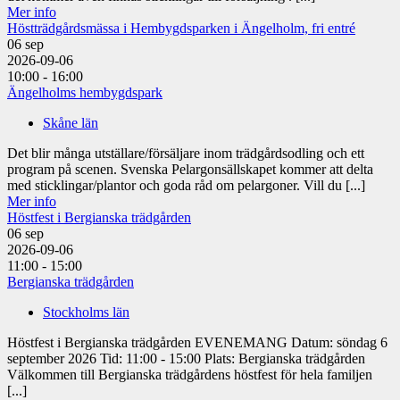
Mer info
Höstträdgårdsmässa i Hembygdsparken i Ängelholm, fri entré
06
sep
2026-09-06
10:00 - 16:00
Ängelholms hembygdspark
Skåne län
Det blir många utställare/försäljare inom trädgårdsodling och ett
program på scenen. Svenska Pelargonsällskapet kommer att delta
med sticklingar/plantor och goda råd om pelargoner. Vill du [...]
Mer info
Höstfest i Bergianska trädgården
06
sep
2026-09-06
11:00 - 15:00
Bergianska trädgården
Stockholms län
Höstfest i Bergianska trädgården EVENEMANG Datum: söndag 6
september 2026 Tid: 11:00 - 15:00 Plats: Bergianska trädgården
Välkommen till Bergianska trädgårdens höstfest för hela familjen
[...]