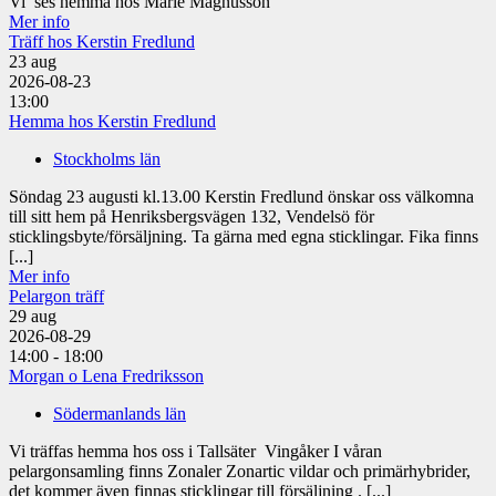
Vi ses hemma hos Marie Magnusson
Mer info
Träff hos Kerstin Fredlund
23
aug
2026-08-23
13:00
Hemma hos Kerstin Fredlund
Stockholms län
Söndag 23 augusti kl.13.00 Kerstin Fredlund önskar oss välkomna
till sitt hem på Henriksbergsvägen 132, Vendelsö för
sticklingsbyte/försäljning. Ta gärna med egna sticklingar. Fika finns
[...]
Mer info
Pelargon träff
29
aug
2026-08-29
14:00 - 18:00
Morgan o Lena Fredriksson
Södermanlands län
Vi träffas hemma hos oss i Tallsäter Vingåker I våran
pelargonsamling finns Zonaler Zonartic vildar och primärhybrider,
det kommer även finnas sticklingar till försäljning . [...]