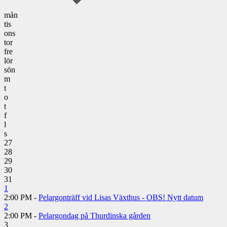
mån
tis
ons
tor
fre
lör
sön
m
t
o
t
f
l
s
27
28
29
30
31
1
2:00 PM -
Pelargonträff vid Lisas Växthus - OBS! Nytt datum
2
2:00 PM -
Pelargondag på Thurdinska gården
3