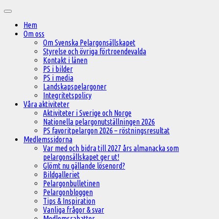
Hoppa
Huvudmeny
till
Hem
innehåll
Om oss
Om Svenska Pelargonsällskapet
Styrelse och övriga förtroendevalda
Kontakt i länen
PS i bilder
PS i media
Landskapspelargoner
Integritetspolicy
Våra aktiviteter
Aktiviteter i Sverige och Norge
Nationella pelargonutställningen 2026
PS favoritpelargon 2026 – röstningsresultat
Medlemssidorna
Var med och bidra till 2027 års almanacka som
pelargonsällskapet ger ut!
Glömt nu gällande lösenord?
Bildgalleriet
Pelargonbulletinen
Pelargonbloggen
Tips & Inspiration
Vanliga frågor & svar
Medlemsrabatter