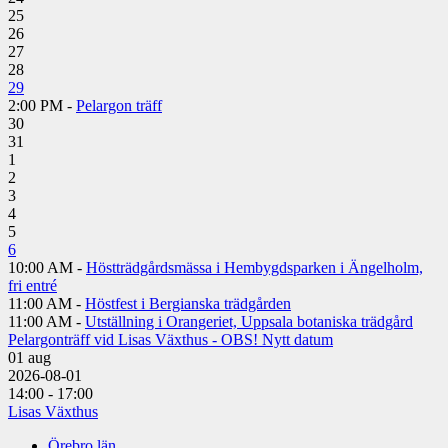
25
26
27
28
29
2:00 PM -
Pelargon träff
30
31
1
2
3
4
5
6
10:00 AM -
Höstträdgårdsmässa i Hembygdsparken i Ängelholm,
fri entré
11:00 AM -
Höstfest i Bergianska trädgården
11:00 AM -
Utställning i Orangeriet, Uppsala botaniska trädgård
Pelargonträff vid Lisas Växthus - OBS! Nytt datum
01
aug
2026-08-01
14:00 - 17:00
Lisas Växthus
Örebro län