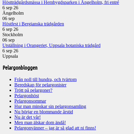
Höstträdgårdsmässa i Hembygdsparken i Ängelholm, fri entré
6 sep 26
Ängelholm
06
sep
Höstfest i Bergianska trädgården
6 sep 26
Stockholm
06
sep
Utställning i Orangeriet, Uppsala botaniska trädgård
6 sep 26
Uppsala
Pelargonbloggen
Från noll till hundra, och tvärtom
Beredskap för pelargonister
Trött på pelargoner?
Pelargonhöst
Pelargonsommar
Hur man minskar sin pelargonsamling
Nu börjar en blommande årstid
Nu är det vår!
Men man älskar dom ändå!
Pelargonvänner – jag är så glad att ni finns!