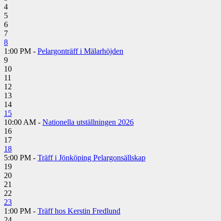
4
5
6
7
8
1:00 PM -
Pelargonträff i Mälarhöjden
9
10
11
12
13
14
15
10:00 AM -
Nationella utställningen 2026
16
17
18
5:00 PM -
Träff i Jönköping Pelargonsällskap
19
20
21
22
23
1:00 PM -
Träff hos Kerstin Fredlund
24