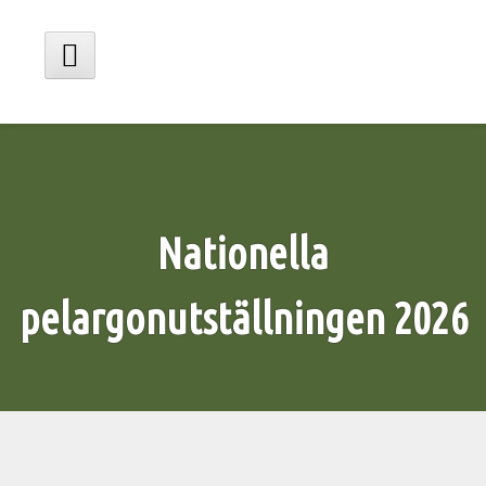
Hoppa
till
innehåll
Huvudmeny
Nationella
pelargonutställningen 2026