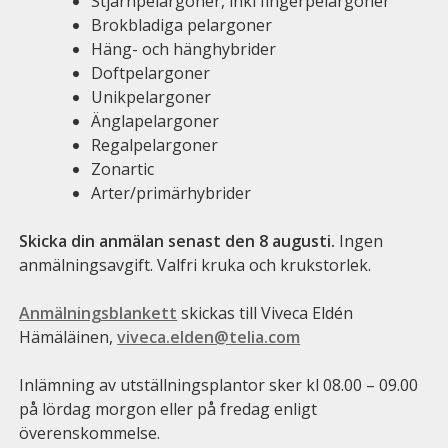
Stjärnpelargoner, inkl fingerpelargoner
Brokbladiga pelargoner
Häng- och hänghybrider
Doftpelargoner
Unikpelargoner
Änglapelargoner
Regalpelargoner
Zonartic
Arter/primärhybrider
Skicka din anmälan senast den 8 augusti.
Ingen
anmälningsavgift. Valfri kruka och krukstorlek.
Anmälningsblankett
skickas till Viveca Eldén
Hämäläinen,
viveca.elden@telia.com
Inlämning av utställningsplantor sker kl 08.00 – 09.00
på lördag morgon eller på fredag enligt
överenskommelse.