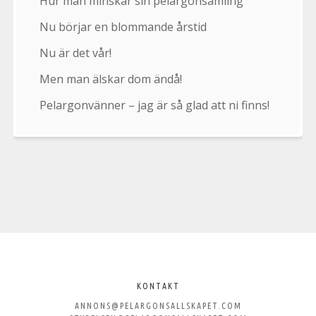
Hur man minskar sin pelargonsamling
Nu börjar en blommande årstid
Nu är det vår!
Men man älskar dom ändå!
Pelargonvänner – jag är så glad att ni finns!
Välkommen
till
KONTAKT
ANNONS@PELARGONSALLSKAPET.COM