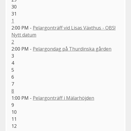
30
31
1
2:00 PM -
Pelargonträff vid Lisas Växthus - OBS!
Nytt datum
2
2:00 PM -
Pelargondag på Thurdinska gården
3
4
5
6
7
8
1:00 PM -
Pelargonträff i Mälarhöjden
9
10
11
12