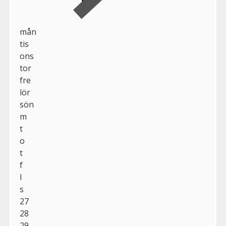
mån
tis
ons
tor
fre
lör
sön
m
t
o
t
f
l
s
27
28
29