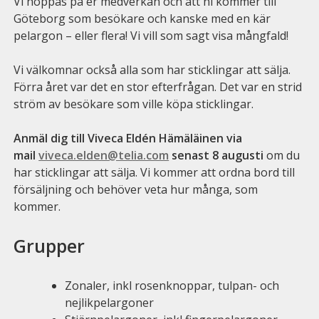
Vi hoppas på er medverkan och att ni kommer till
Göteborg som besökare och kanske med en kär
pelargon – eller flera! Vi vill som sagt visa mångfald!
Vi välkomnar också alla som har sticklingar att sälja.
Förra året var det en stor efterfrågan. Det var en strid
ström av besökare som ville köpa sticklingar.
Anmäl dig till Viveca Eldén Hämäläinen via
mail
viveca.elden@telia.com
senast 8 augusti
om du
har sticklingar att sälja. Vi kommer att ordna bord till
försäljning och behöver veta hur många, som
kommer.
Grupper
Zonaler, inkl rosenknoppar, tulpan- och
nejlikpelargoner