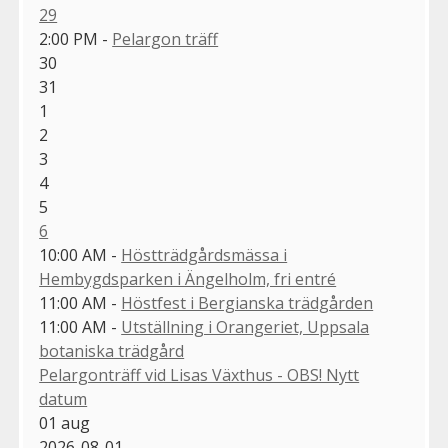
29
2:00 PM -
Pelargon träff
30
31
1
2
3
4
5
6
10:00 AM -
Höstträdgårdsmässa i
Hembygdsparken i Ängelholm, fri entré
11:00 AM -
Höstfest i Bergianska trädgården
11:00 AM -
Utställning i Orangeriet, Uppsala
botaniska trädgård
Pelargonträff vid Lisas Växthus - OBS! Nytt
datum
01
aug
2026-08-01